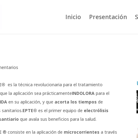
Inicio
Presentación
S
mentarios
TE®
es la técnica revolucionaria para el tratamiento
a que la aplicación sea prácticamente
INDOLORA
para el
IDA
en su aplicación, y que
acorta los tiempos
de
 sanitarios.
EPTE®
es el primer equipo de
electrólisis
santiario
que avala sus beneficios para la salud.
TE
® consiste en la aplicación de
microcorrientes
a través