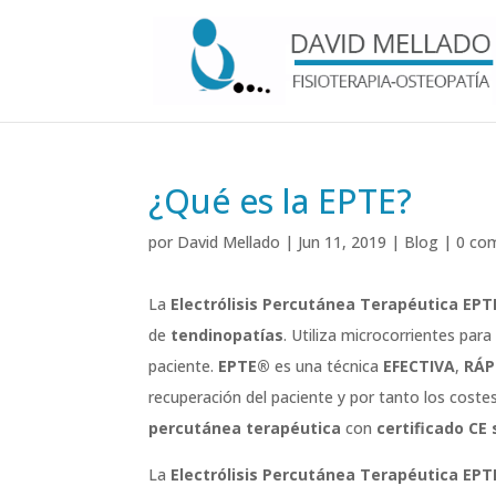
¿Qué es la EPTE?
por
David Mellado
|
Jun 11, 2019
|
Blog
|
0 co
La
Electrólisis Percutánea Terapéutica EP
de
tendinopatías
. Utiliza microcorrientes par
paciente.
EPTE®
es una técnica
EFECTIVA
,
RÁP
recuperación del paciente y por tanto los costes
percutánea terapéutica
con
certificado CE 
La
Electrólisis Percutánea Terapéutica EP