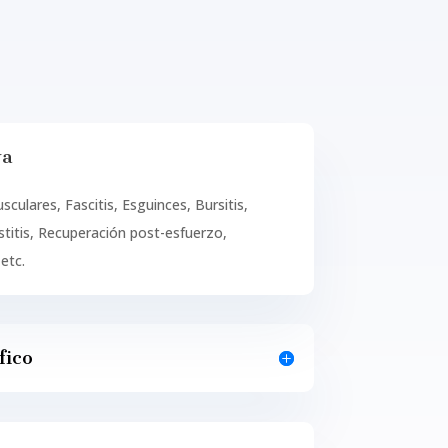
va
culares, Fascitis, Esguinces, Bursitis,
titis, Recuperación post-esfuerzo,
etc.
fico