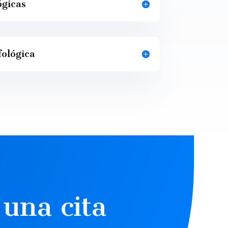
ógicas
fológica
a una cita