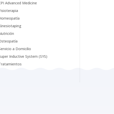
EPI Advanced Medicine
Fisioterapia
Homeopatía
Kinesiotaping
Nutrición
Osteopatía
Servicio a Domicilio
Super Inductive System (SYS)
Tratamientos